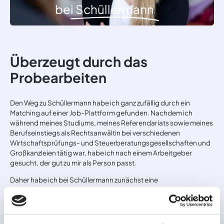
bei
Schüllermann
Überzeugt durch das
Probearbeiten
Den Weg zu Schüllermann habe ich ganz zufällig durch ein
Matching auf einer Job-Plattform gefunden. Nachdem ich
während meines Studiums, meines Referendariats sowie meines
Berufseinstiegs als Rechtsanwältin bei verschiedenen
Wirtschaftsprüfungs- und Steuerberatungsgesellschaften und
Großkanzleien tätig war, habe ich nach einem Arbeitgeber
gesucht, der gut zu mir als Person passt.
Daher habe ich bei Schüllermann zunächst eine
Probearbeitswoche absolviert, in der ich meine potentiellen
Kolleginnen und Kollegen und die Arbeit, die mich erwarten
würde, kennenlernen konnte. Neben dem Gefühl ein tolles Team
um mich zu haben, hatte mich besonders die