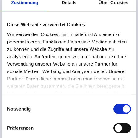
Zustimmung
Details
Über Cookies
abwechslungsreiche Arbeit, die sich durch das vielfältige
Beratungsportfolio von Schüllermann ergab, so nachhaltig
beeindruckt, dass ich mich letztlich für Schüllermann
entschieden habe.
Diese Webseite verwendet Cookies
Wir verwenden Cookies, um Inhalte und Anzeigen zu
personalisieren, Funktionen für soziale Medien anbieten
zu können und die Zugriffe auf unsere Website zu
„Schon vom ersten Tag an habe
analysieren. Außerdem geben wir Informationen zu Ihrer
ich gemerkt, wie vertrauensvoll
Verwendung unserer Website an unsere Partner für
soziale Medien, Werbung und Analysen weiter. Unsere
der Umgang untereinander ist.“
Partner führen diese Informationen möglicherweise mit
weiteren Daten zusammen, die Sie ihnen bereitgestellt
haben oder die sie im Rahmen Ihrer Nutzung der Dienste
gesammelt haben.
Einwilligungsauswahl
Wesentlicher Bestandteil meines Arbeitstages ist die Beratung
Notwendig
von Mandantinnen und Mandanten. Zu Beginn meines
Arbeitstages verschaffe ich mir zunächst einen Überblick über
die anstehenden Aufgaben und priorisiere diese nach ihrer
Präferenzen
Dringlichkeit – meist mit einem Cappuccino in meiner Hand.